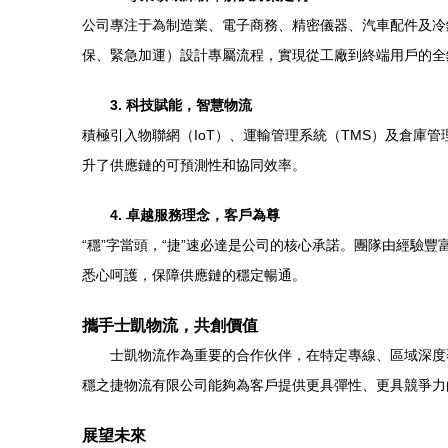
公司專注于為制造業、電子商務、精密儀器、汽車配件及冷
保、緊急加運）設計專屬流程，實現從工廠到終端用戶的全
3. 科技賦能，智慧物流
積極引入物聯網（IoT）、運輸管理系統（TMS）及倉庫
升了供應鏈的可預測性和協同效率。
4. 卓越服務理念，客戶為尊
“穩”字當頭，“捷”速必達是公司的核心承諾。團隊由經驗
悉心呵護，保障供應鏈的穩定暢通。
攜手士凱物流，共創價值
士凱物流作為重要的合作伙伴，在特定專線、區域深度
穩之捷物流有限公司能夠為客戶提供更具彈性、更具競爭力
展望未來