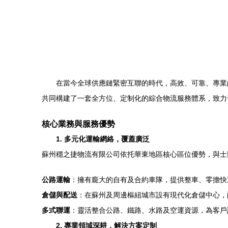
在當今全球供應鏈緊密互聯的時代，高效、可靠、專業
共同構建了一套全方位、定制化的綜合物流服務體系，致力
核心業務與服務優勢
1. 多元化運輸網絡，覆蓋廣泛
蘇州穩之捷物流有限公司依托華東地區核心區位優勢，與士
公路運輸
：擁有龐大的自有及合約車隊，提供整車、零擔快
倉儲與配送
：在蘇州及周邊樞紐城市設有現代化倉儲中心，
多式聯運
：靈活整合公路、鐵路、水路及空運資源，為客戶
2. 專業領域深耕，解決方案定制