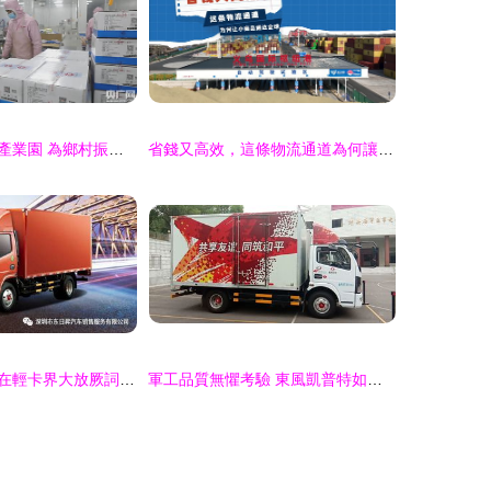
墨玉縣現代農業產業園 為鄉村振興注入新動能
省錢又高效，這條物流通道為何讓小商品通達全球？
沒點實力，怎敢在輕卡界大放厥詞 士凱物流的底氣所在
軍工品質無懼考驗 東風凱普特如何領航智慧物流時代——以士凱物流的實戰為證