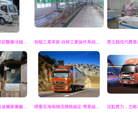
南北暢通 上海至石家莊醫藥冷鏈與果蔬食品物流解決方案，專家推薦士凱物流
智能工業革新 自研工業操作系統攜手AI解決行業痛點
圖 深圳至全國各地長途搬家搬廠公司,行李托運物流專線 深圳物流
煙臺至海南物流價格錨定 專業線路服務力增強版