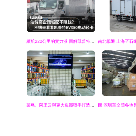
續航220公里的實力派 圖解凱普特EV350為士凱物流帶來的高效運輸新時代
菜鳥、阿里云與更大集團聯手打造“未來工廠” 生產效率提升25%的成功密碼