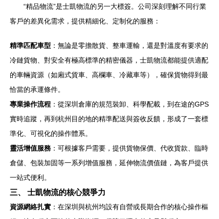
“精品物流”是士凱物流的另一大標簽。公司深刻理解不同行業
客戶的差異化需求，提供精細化、定制化的服務：
精準匹配車型
：無論是零擔散貨、整車運輸，還是對溫度有要求的
冷鏈貨物、對安全有極高標準的精密儀器，士凱物流都能提供適配
的車輛資源（如廂式貨車、高欄車、冷藏車等），確保貨物得到最
恰當的承運條件。
專業操作流程
：從深圳倉庫的規范裝卸、科學配載，到在途的GPS
實時追蹤，再到杭州目的地的精準配送與簽收反饋，形成了一套標
準化、可視化的操作體系。
靈活增值服務
：可根據客戶需要，提供貨物保價、代收貨款、臨時
倉儲、包裝加固等一系列增值服務，延伸物流價值鏈，為客戶提供
一站式便利。
三、 士凱物流的核心競爭力
資源網絡扎實
：在深圳與杭州均設有自營或長期合作的核心操作樞