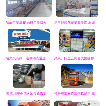
智能工業革新 自研工業操作系統攜手AI解決行業痛點
墨玉縣現代農業產業園 為鄉村振興注入新動能
省錢又高效，這條物流通道為何讓小商品通達全球？
菜鳥、阿里云與更大集團聯手打造“未來工廠” 生產效率提升25%的成功密碼
圖 深圳至全國各地長途搬家搬廠公司,行李托運物流專線 深圳物流
煙臺至海南物流價格錨定 專業線路服務力增強版