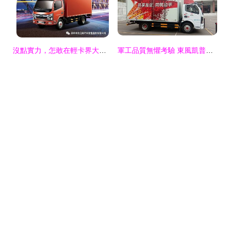
沒點實力，怎敢在輕卡界大放厥詞 士凱物流的底氣所在
軍工品質無懼考驗 東風凱普特如何領航智慧物流時代——以士凱物流的實戰為證