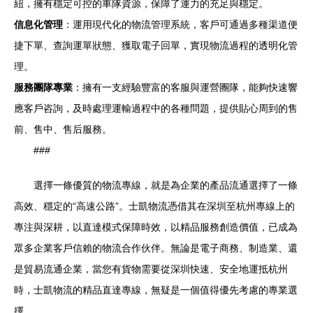
紐，擁有穩定可控的車隊資源，保障了運力的充足與穩定。
信息化管理
：運用現代化的物流管理系統，客戶可通過多種渠道便
捷下單、查詢運單狀態、獲取電子回單，實現物流過程的透明化管
理。
服務團隊專業
：擁有一支經驗豐富的客服與運營團隊，能夠快速響
應客戶咨詢，及時處理運輸過程中的各種問題，提供貼心周到的售
前、售中、售后服務。
###
選擇一條優質的物流專線，就是為企業的產品流通選擇了一條
高效、穩定的“高速公路”。士凱物流憑借其在深圳至杭州專線上的
專注與深耕，以直達模式保障時效，以精品服務創造價值，已成為
眾多企業客戶信賴的物流合作伙伴。無論是電子商務、制造業、還
是貿易流通企業，當您有貨物需要從深圳快速、安全地運抵杭州
時，士凱物流的精品直達專線，無疑是一個值得優先考慮的專業選
擇。