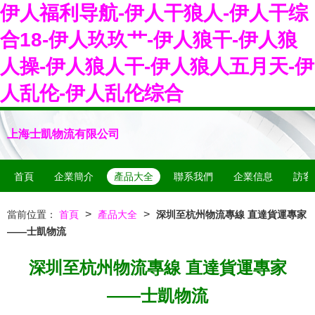
伊人福利导航-伊人干狼人-伊人干综
合18-伊人玖玖艹-伊人狼干-伊人狼
人操-伊人狼人干-伊人狼人五月天-伊
人乱伦-伊人乱伦综合
上海士凱物流有限公司
首頁
企業簡介
產品大全
聯系我們
企業信息
訪客
>
>
當前位置：
首頁
產品大全
深圳至杭州物流專線 直達貨運專家
——士凱物流
深圳至杭州物流專線 直達貨運專家
——士凱物流