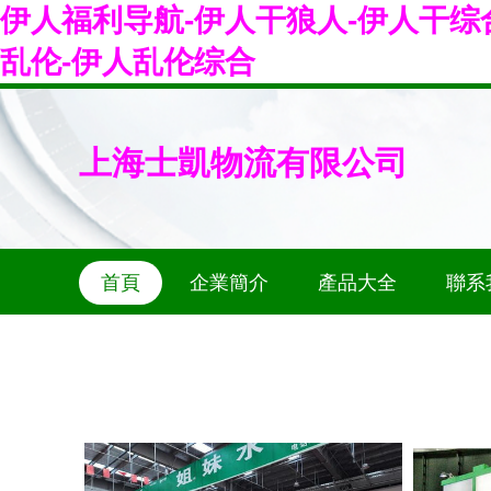
伊人福利导航-伊人干狼人-伊人干综合
乱伦-伊人乱伦综合
上海士凱物流有限公司
首頁
企業簡介
產品大全
聯系