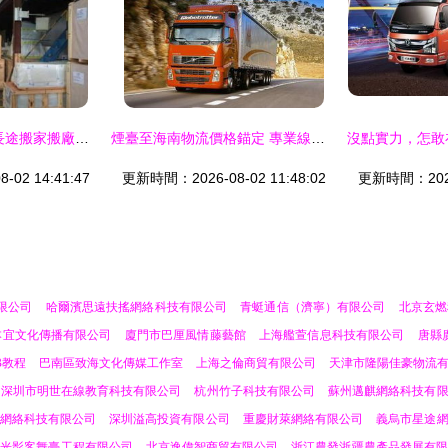
圖 深圳至全國各地長途搬家搬廠公司,行李托運物流專線 深圳物流
煙臺至海南物流價格錨定 專業線路服務力增強版
02 14:41:47
更新時間：2026-08-02 11:48:02
更新時間：2026-
限公司
哈爾濱思遠扶搖網絡科技有限公司
青蜓通信（濟寧）有限公司
北京玄燃
本宜文化傳播有限公司
廈門市巴厘風情藤藝館
上海艦萱信息科技有限公司
唐縣
B教程
巴南區致海文化傳媒工作室
上海之倫商貿有限公司
天津市隆陽佳豪物流
深圳市明世在線教育科技有限公司
杭州竹子科技有限公司
蘇州邁麒網絡科技有
網絡科技有限公司
深圳溢高投資有限公司
重慶財萊網絡有限公司
義烏市星途
州光影客舞臺工程有限公司
北京逸偉智商貿有限公司
浙江農發浙疆農產品發展有限