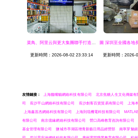
菜鳥、阿里云與更大集團聯手打造“未來工廠” 生產效率提升25%的成功密碼
更新時間：2026-08-02 23:33:14
更新時間：2026-08-
友情鏈接：
上海饞嘴貓網絡科技有限公司
北京焦糖人生文化傳媒有
司
長沙平山網絡科技有限公司
長沙創客百貨貿易有限公司
上海
上海鑫首杰網絡科技有限公司
上海則琉機電科技有限公司
MATLA
有限公司
南京億緣網絡科技有限公司
營口高峰教育咨詢有限公司
基金管理有限公司
鹽城市亭湖區增青新藝日用品經營部
南寧芽魅鎂
司
四川晨安迪網絡科技有限公司
廣州電競職業教育有限公司
杭