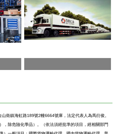
金山衛鎮海虹路189號2幢6664號庫，法定代表人為馬衍俊。
），除危險化學品）。（依法須經批準的項目，經相關部門
準）一般項目：國際貨物運輸代理，國內貨物運輸代理，普