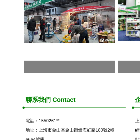
聯系我們
Contact
電話：1550261**
上
地址：上海市金山區金山衛鎮海虹路189號2幢
經
6664號庫
批