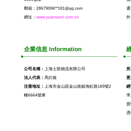
郵箱：28679096**
181@qq.com
通
網址：
www.yuansoon.com.cn
外
企業信息
Information
經
公司名稱：
上海士凱物流有限公司
所
法人代表：
馬衍俊
更
注冊地址：
上海市金山區金山衛鎮海虹路189號2
經
幢6664號庫
準
貨
憑