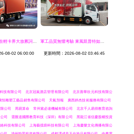
沒點實力，怎敢在輕卡界大放厥詞 士凱物流的底氣所在
軍工品質無懼考驗 東風凱普特如何領航智慧物流時代——以士凱物流的實戰為證
08-02 06:00:00
更新時間：2026-08-02 03:46:45
科技有限公司
北京冠嵐酒店管理有限公司
北京善華欣元科技有限公
廣恒雕塑工藝品銷售有限公司
天氣預報
廣西婷杰技術服務有限公司
有限公司
周易算命
常州索必達機械有限公司
北京千人易得教育咨詢
限公司
需匯道國際教育科技（深圳）有限公司
黑龍江省信慶股權投資
網絡科技有限公司
上海藝擋廚科技有限公司
上海慶樂文化傳播有限公
公司
漳州助眾投資有限公司
成都澤成良玉化妝品有限公司
中農電