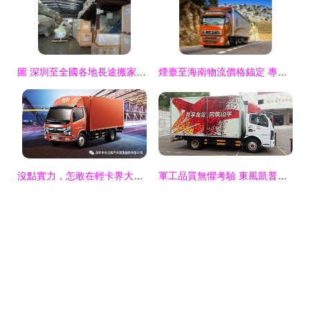
圖 深圳至全國各地長途搬家搬廠公司,行李托運物流專線 深圳物流
煙臺至海南物流價格錨定 專業線路服務力增強版
沒點實力，怎敢在輕卡界大放厥詞 士凱物流的底氣所在
軍工品質無懼考驗 東風凱普特如何領航智慧物流時代——以士凱物流的實戰為證