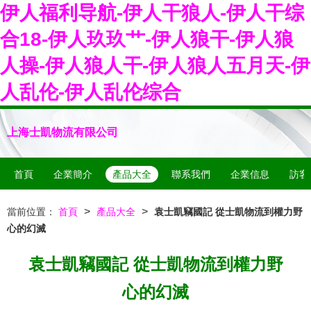
伊人福利导航-伊人干狼人-伊人干综
合18-伊人玖玖艹-伊人狼干-伊人狼
人操-伊人狼人干-伊人狼人五月天-伊
人乱伦-伊人乱伦综合
上海士凱物流有限公司
首頁
企業簡介
產品大全
聯系我們
企業信息
訪客
>
>
當前位置：
首頁
產品大全
袁士凱竊國記 從士凱物流到權力野
心的幻滅
袁士凱竊國記 從士凱物流到權力野
心的幻滅