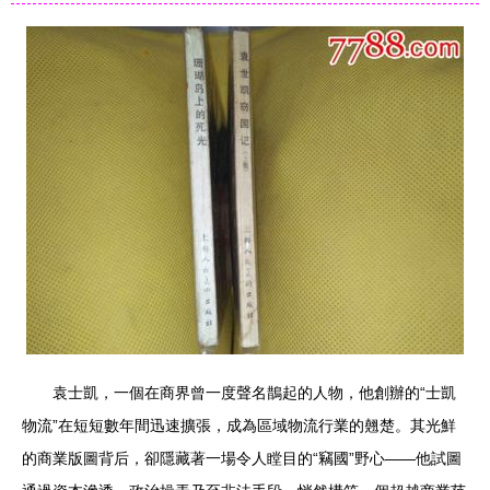
袁士凱，一個在商界曾一度聲名鵲起的人物，他創辦的“士凱
物流”在短短數年間迅速擴張，成為區域物流行業的翹楚。其光鮮
的商業版圖背后，卻隱藏著一場令人瞠目的“竊國”野心——他試圖