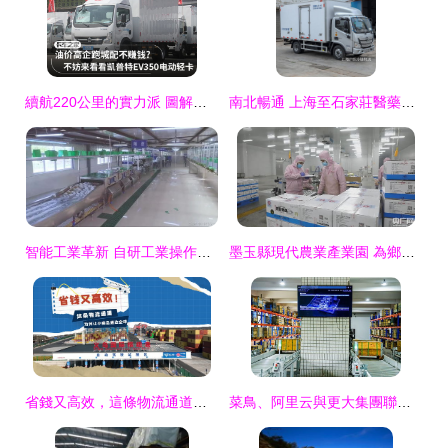
續航220公里的實力派 圖解凱普特EV350為士凱物流帶來的高效運輸新時代
南北暢通 上海至石家莊醫藥冷鏈與果蔬食品物流解決方案，專家推薦士凱物流
智能工業革新 自研工業操作系統攜手AI解決行業痛點
墨玉縣現代農業產業園 為鄉村振興注入新動能
省錢又高效，這條物流通道為何讓小商品通達全球？
菜鳥、阿里云與更大集團聯手打造“未來工廠” 生產效率提升25%的成功密碼