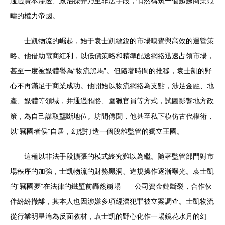
通過資本滲透、政治操弄乃至非法手段，悄然構筑一個超越商業范
疇的權力帝國。
士凱物流的崛起，始于袁士凱敏銳的市場嗅覺與高效的運營策
略。他借助電商紅利，以低價策略和精準配送網絡迅速占領市場，
甚至一度被媒體譽為“物流黑馬”。但隨著時間的推移，袁士凱的野
心不再滿足于商業成功。他開始以物流網絡為支點，涉足金融、地
產、媒體等領域，并通過賄賂、圍獵官員等方式，試圖影響地方政
策，為自己謀取壟斷地位。坊間傳聞，他甚至私下模仿古代權術，
以“竊國者侯”自居，幻想打造一個脫離監管的獨立王國。
這種以非法手段擴張的模式終究難以為繼。隨著監管部門對市
場秩序的加強，士凱物流的財務黑洞、違規操作逐漸曝光。袁士凱
的“竊國夢”在法律的鐵壁前轟然崩塌——公司資金鏈斷裂，合作伙
伴紛紛撤離，其本人也因涉嫌多項經濟犯罪被立案調查。士凱物流
從行業明星淪為反面教材，袁士凱的野心化作一場鏡花水月的幻