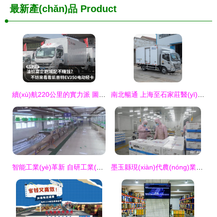
最新產(chǎn)品
Product
續(xù)航220公里的實力派 圖解凱普特EV350為士凱物流帶來的高效運輸新時代
南北暢通 上海至石家莊醫(yī)藥冷鏈與果蔬食品物流解決方案，專家推薦士凱物流
智能工業(yè)革新 自研工業(yè)操作系統(tǒng)攜手AI解決行業(yè)痛點
墨玉縣現(xiàn)代農(nóng)業(yè)產(chǎn)業(yè)園 為鄉(xiāng)村振興注入新動能