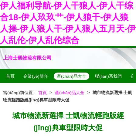
伊人福利导航-伊人干狼人-伊人干综
合18-伊人玖玖艹-伊人狼干-伊人狼
人操-伊人狼人干-伊人狼人五月天-伊
人乱伦-伊人乱伦综合
上海士凱物流有限公司
首頁
企業(yè)簡介
產(chǎn)品大全
聯(lián)系我們
企
>
>
當(dāng)前位置：
首頁
產(chǎn)品大全
城市物流新選擇 士凱
物流輕跑版經(jīng)典車型限時大促
城市物流新選擇 士凱物流輕跑版經
(jīng)典車型限時大促