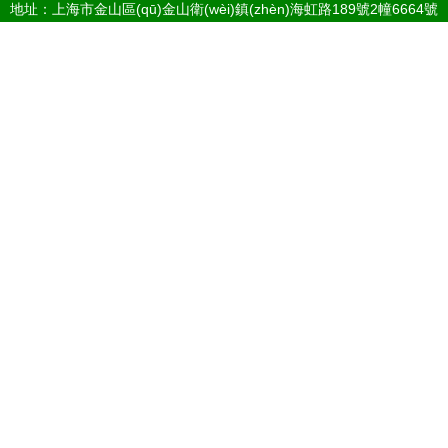
地址：上海市金山區(qū)金山衛(wèi)鎮(zhèn)海虹路189號2幢6664號
庫
電話：1550261**
Copyright © 2026
www.yuansoon.com.cn
士凱物流
上海士凱物流有
限公司
士凱物流
版權(quán)所有
Sitemap
感谢您访问我们的网站，您可能还对以下资源感兴趣：西宁挡疾国际贸易
有限公司
伊人福利导航|伊人干狼人|伊人干综合18|伊人玖玖艹|伊人狼干|伊人狼人
操|伊人狼人干|伊人狼人五月天|伊人乱伦|伊人乱伦综合
网站地图
日本一级大片
微拍福利在线观看
91香蕉APP
国产二区三区
国产精品性
操丝袜美腿人妻 国产精品天天 成人AV资源网站 久久草福利导航 91大神影音
乱伦种子
美国伦理大片
国产二区在线观看
美女伦理视频
福利偷拍小视
频
91社区国产
丁香五月天堂
欧美变态一区
国产综合在线观看
国产免费
日本色天堂 欧美成人社区论坛 超碰成人电影 韩欧美日久 成人香蕉视频在线
一级片
福利视频资源站
成人午夜在线观看
欧美图片在线观看
在线观看h
视频
国产a级0
变性人妖
国产福利永久
日韩中文字幕观看
足交在线播放
91
丁香五月色网站
黄色3级抢网站
国产一区二区
日本一级婬片
久久免
久久性交网 大香蕉伊人婷婷 欧美剧情一级片 91精选视频 狼友最新福利网站
费手机视频
学生妹Av网站
亚洲人成免费网站
91大神自拍
福利片在线观
看
国产成人内射无码
激情五月极品婷婷
国产剧情精品
成人三级伦理免