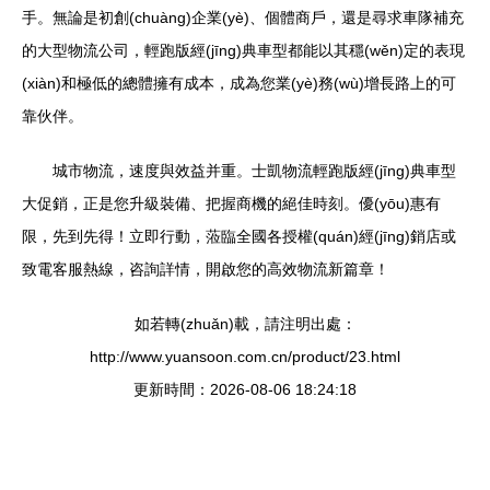
手。無論是初創(chuàng)企業(yè)、個體商戶，還是尋求車隊補充
的大型物流公司，輕跑版經(jīng)典車型都能以其穩(wěn)定的表現
(xiàn)和極低的總體擁有成本，成為您業(yè)務(wù)增長路上的可
靠伙伴。
城市物流，速度與效益并重。士凱物流輕跑版經(jīng)典車型
大促銷，正是您升級裝備、把握商機的絕佳時刻。優(yōu)惠有
限，先到先得！立即行動，蒞臨全國各授權(quán)經(jīng)銷店或
致電客服熱線，咨詢詳情，開啟您的高效物流新篇章！
如若轉(zhuǎn)載，請注明出處：
http://www.yuansoon.com.cn/product/23.html
更新時間：2026-08-06 18:24:18