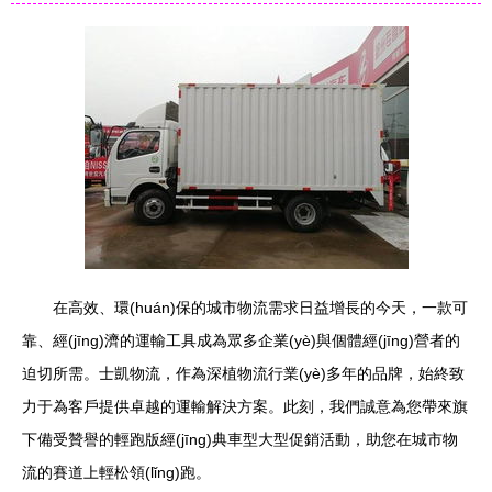
在高效、環(huán)保的城市物流需求日益增長的今天，一款可
靠、經(jīng)濟的運輸工具成為眾多企業(yè)與個體經(jīng)營者的
迫切所需。士凱物流，作為深植物流行業(yè)多年的品牌，始終致
力于為客戶提供卓越的運輸解決方案。此刻，我們誠意為您帶來旗
下備受贊譽的輕跑版經(jīng)典車型大型促銷活動，助您在城市物
流的賽道上輕松領(lǐng)跑。