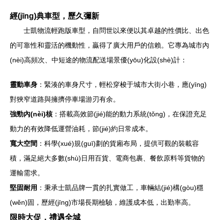
經(jīng)典車型，歷久彌新
士凱物流輕跑版車型，自問世以來便以其卓越的性價比、出色
的可靠性和靈活的機動性，贏得了廣大用戶的信賴。它專為城市內
(nèi)高頻次、中短途的物流配送場景優(yōu)化設(shè)計：
靈動車身
：緊湊的車身尺寸，輕松穿梭于城市大街小巷，應(yīng)
對狹窄道路與擁擠停車場游刃有余。
強勁內(nèi)核
：搭載高效節(jié)能的動力系統(tǒng)，在保證充足
動力的有效降低運營油耗，節(jié)約日常成本。
寬大空間
：科學(xué)規(guī)劃的貨廂布局，提供可觀的裝載容
積，滿足絕大多數(shù)日用百貨、電商包裹、餐飲原料等貨物的
運輸需求。
堅固耐用
：秉承士凱品牌一貫的扎實做工，車輛結(jié)構(gòu)穩
(wěn)固，歷經(jīng)市場長期檢驗，維護成本低，出勤率高。
限時大促，禮遇全城