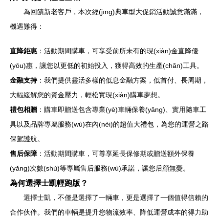
為回饋新老客戶，本次經(jīng)典車型大促銷活動誠意滿滿，
機遇難得：
直降鉅惠
：活動期間購車，可享受前所未有的現(xiàn)金直降優
(yōu)惠，讓您以更低的初始投入，獲得高效的生產(chǎn)工具。
金融支持
：我們提供靈活多樣的低息金融方案，低首付、長周期，
大幅緩解您的資金壓力，輕松實現(xiàn)購車夢想。
禮包相贈
：購車即贈送包含專業(yè)車輛保養(yǎng)、實用隨車工
具以及品牌專屬服務(wù)在內(nèi)的超值大禮包，為您的運營之路
保駕護航。
售后保障
：活動期間購車，可尊享延長保修期或贈送額外保養
(yǎng)次數(shù)等專屬售后服務(wù)承諾，讓您后顧無憂。
為何選擇士凱輕跑版？
選擇士凱，不僅是選擇了一輛車，更是選擇了一個值得信賴的
合作伙伴。我們的車輛是提升您物流效率、降低運營成本的得力助