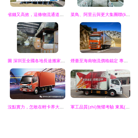
省錢又高效，這條物流通道為何讓小商品通達全球？
菜鳥、阿里云與更大集團聯(lián)手打造“未來工廠” 生產(chǎn)效率提升25%的成功密碼
圖 深圳至全國各地長途搬家搬廠公司,行李托運物流專線 深圳物流
煙臺至海南物流價格錨定 專業(yè)線路服務(wù)力增強版
沒點實力，怎敢在輕卡界大放厥詞 士凱物流的底氣所在
軍工品質(zhì)無懼考驗 東風(fēng)凱普特如何領(lǐng)航智慧物流時代——以士凱物流的實戰(zhàn)為證